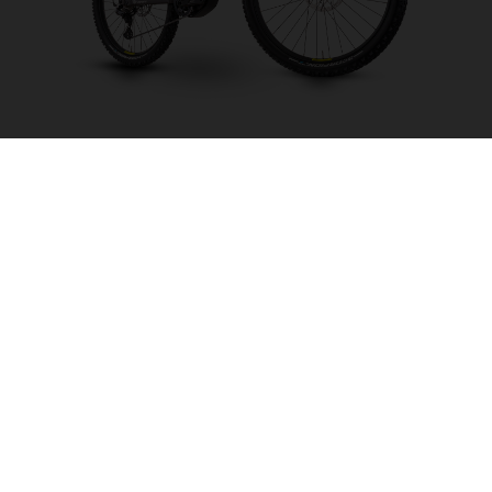
Light Cross LC2
ELEGIR COLOR
FRAME SHAPE
FRAME
M
L
XL
WHEELS
27.5“/584MM, 29"/622MM