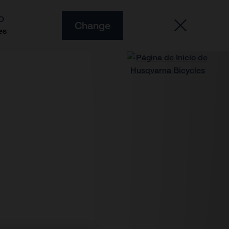
O
Change
es