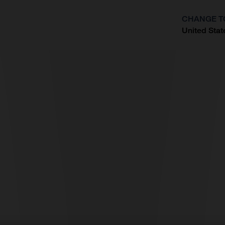
CHANGE T
United Stat
?