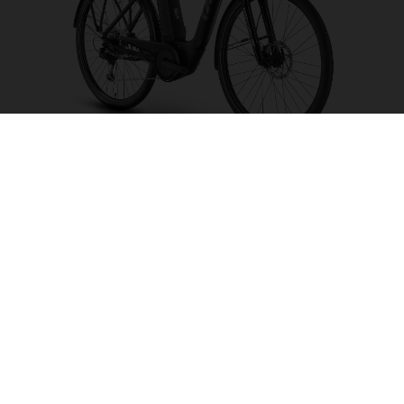
Grand City Y2
FARBE AUSWÄHLEN
RAHMENFORM
RAHMENHÖHE
S
LAUFRADGRÖSSE
26"/559MM
28"/622MM