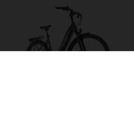
Gran City 2 CB
FARBE AUSWÄHLEN
RAHMENFORM