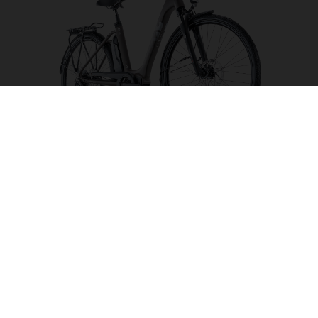
Eco City 3
FARBE AUSWÄHLEN
RAHMENFORM
RAHMENHÖHE
S
M
L