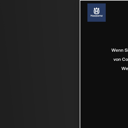
Wenn Si
von Co
We