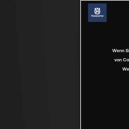
Wenn Si
von Co
We