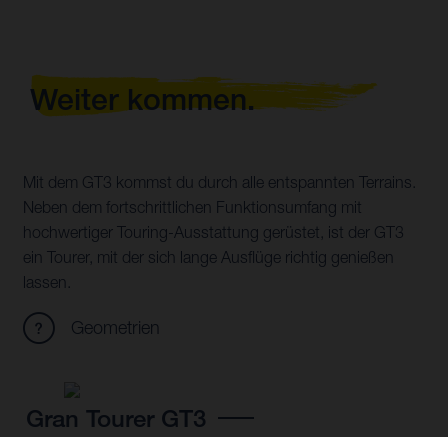
Weiter kommen.
Mit dem GT3 kommst du durch alle entspannten Terrains.
Neben dem fortschrittlichen Funktionsumfang mit
hochwertiger Touring-Ausstattung gerüstet, ist der GT3
ein Tourer, mit der sich lange Ausflüge richtig genießen
lassen.
Geometrien
Gran Tourer GT3