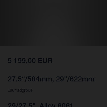
5 199,00 EUR
27.5“/584mm, 29"/622mm
Laufradgröße
29/27.5", Alloy 6061,