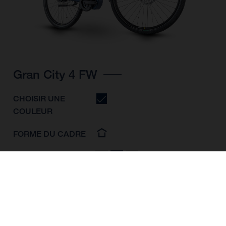
Gran City 4 FW
CHOISIR UNE
COULEUR
FORME DU CADRE
TAILLE DE L'IMAGE
S
M
L
TAILLE DES ROUES
28"/622MM