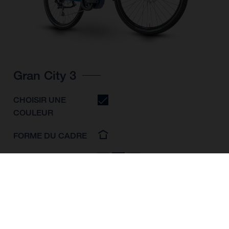
Gran City 3
CHOISIR UNE
COULEUR
FORME DU CADRE
TAILLE DE L'IMAGE
S
M
L
TAILLE DES ROUES
28"/622MM