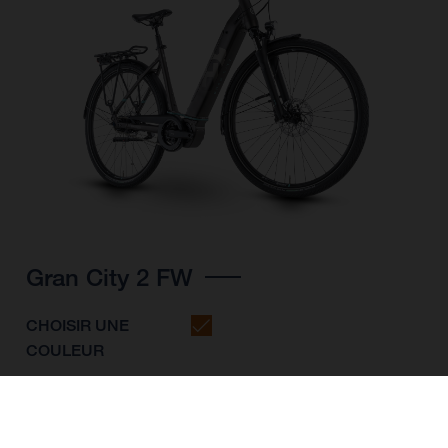
Gran City 2 FW
CHOISIR UNE
COULEUR
FORME DU CADRE
TAILLE DE L'IMAGE
S
M
L