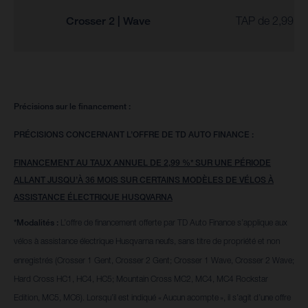
Crosser 2 | Wave
TAP de 2,99 % 
Précisions sur le financement :
PRÉCISIONS CONCERNANT L’OFFRE DE TD AUTO FINANCE :
FINANCEMENT AU TAUX ANNUEL DE 2,99 %* SUR UNE PÉRIODE
ALLANT JUSQU’À 36 MOIS SUR CERTAINS MODÈLES DE VÉLOS À
ASSISTANCE ÉLECTRIQUE HUSQVARNA
*Modalités :
L’offre de financement offerte par TD Auto Finance s’applique aux
vélos à assistance électrique Husqvarna neufs, sans titre de propriété et non
enregistrés (Crosser 1 Gent, Crosser 2 Gent; Crosser 1 Wave, Crosser 2 Wave;
Hard Cross HC1, HC4, HC5; Mountain Cross MC2, MC4, MC4 Rockstar
Edition, MC5, MC6). Lorsqu’il est indiqué « Aucun acompte », il s’agit d’une offre