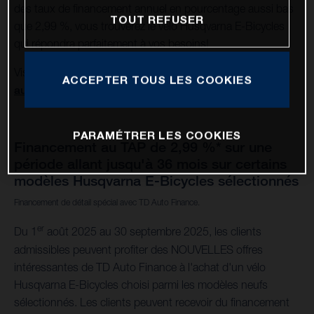
des taux de financement annuel en pourcentage aussi bas
TOUT REFUSER
que 2,99 %, vous trouverez le vélo Husqvarna E-Bicycles
qui répondra parfaitement à vos besoins!
Visitez votre détaillant
Husqvarna E-Bicycles
ACCEPTER TOUS LES COOKIES
autorisé
pour obtenir tous les détails.
PARAMÉTRER LES COOKIES
Financement au TAP de 2,99 %* sur une
période allant jusqu'à 36 mois sur certains
modèles Husqvarna E-Bicycles sélectionnés
Financement de détail spécial avec TD Auto Finance.
er
Du 1
août 2025 au 30 septembre 2025, les clients
admissibles peuvent profiter des NOUVELLES offres
intéressantes de TD Auto Finance à l'achat d'un vélo
Husqvarna E-Bicycles choisi parmi les modèles neufs
sélectionnés. Les clients peuvent recevoir du financement