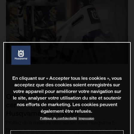
En cliquant sur « Accepter tous les cookies », vous
acceptez que des cookies soient enregistrés sur
votre appareil pour améliorer votre navigation sur
Offres spéciales disponibles sur
le site, analyser votre utilisation du site et soutenir
certains modèles de vélos
nos efforts de marketing. Les cookies peuvent
également être refusés.
Husqvarna E-Bicycles
Politique de confidentialité
Impression
Profitez de la meilleure offre sur les vélos Husqvarna E-
Bicycles et économisez avant votre prochaine sortie. Avec