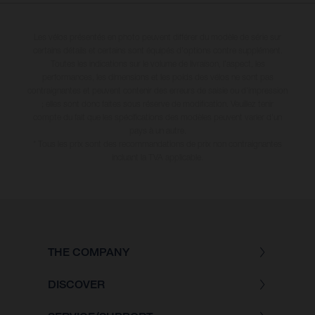
Les vélos présentés en photo peuvent différer du modèle de série sur
certains détails et certains sont équipés d’options contre supplément.
Toutes les indications sur le volume de livraison, l’aspect, les
performances, les dimensions et les poids des vélos ne sont pas
contraignantes et peuvent contenir des erreurs de saisie ou d'impression
; elles sont donc faites sous réserve de modification. Veuillez tenir
compte du fait que les spécifications des modèles peuvent varier d'un
pays à un autre.
* Tous les prix sont des recommandations de prix non contraignantes
incluant la TVA applicable.
THE COMPANY
DISCOVER