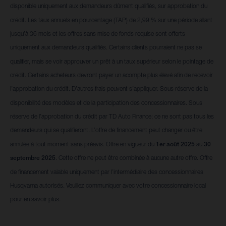
disponible uniquement aux demandeurs dûment qualifiés, sur approbation du
crédit. Les taux annuels en pourcentage (TAP) de 2,99 % sur une période allant
jusqu’à 36 mois et les offres sans mise de fonds requise sont offerts
uniquement aux demandeurs qualifiés. Certains clients pourraient ne pas se
qualifier, mais se voir approuver un prêt à un taux supérieur selon le pointage de
crédit. Certains acheteurs devront payer un acompte plus élevé afin de recevoir
l’approbation du crédit. D’autres frais peuvent s’appliquer. Sous réserve de la
disponibilité des modèles et de la participation des concessionnaires. Sous
réserve de l’approbation du crédit par TD Auto Finance; ce ne sont pas tous les
demandeurs qui se qualifieront. L’offre de financement peut changer ou être
annulée à tout moment sans préavis. Offre en vigueur du
1er août 2025
au
30
septembre 2025
. Cette offre ne peut être combinée à aucune autre offre. Offre
de financement valable uniquement par l’intermédiaire des concessionnaires
Husqvarna autorisés. Veuillez communiquer avec votre concessionnaire local
pour en savoir plus.