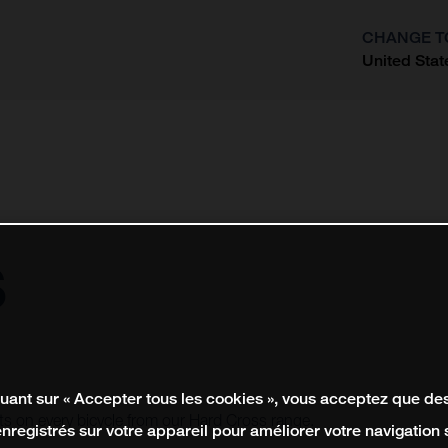
CHANGE T
United Stat
?
s
quant sur « Accepter tous les cookies », vous acceptez que de
vots on every bicycle from our Hard Cross range.
enregistrés sur votre appareil pour améliorer votre navigation su