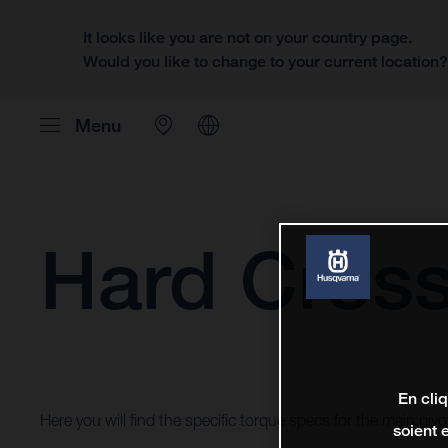
It looks like you are not on your country page.
Would you like to change to your current location
Menu
Hard Cros
En cli
Here you will find the specific torque specs for the main pi
soient 