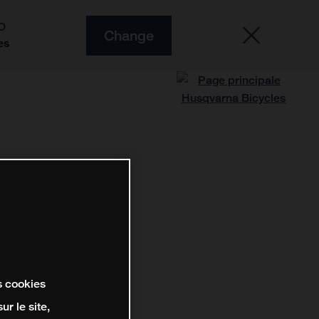
O
Change
es
s cookies
r le site,