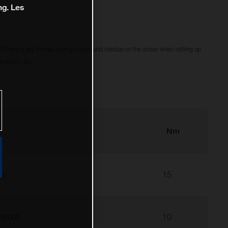
ng. Les
f there is any thread locking compound residue on the screw when setting up
 rotors, etc.
Nm
in
15
opout
10