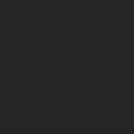
Les vélos présentés en ph
Toutes les indicat
contraignantes et peuvent
* T