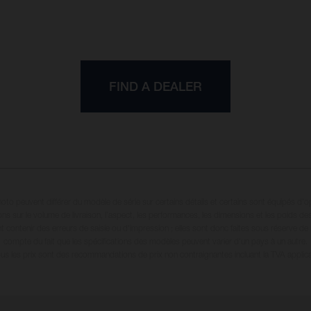
FIND A DEALER
oto peuvent différer du modèle de série sur certains détails et certains sont équipés d’
ions sur le volume de livraison, l’aspect, les performances, les dimensions et les poids de
 contenir des erreurs de saisie ou d'impression ; elles sont donc faites sous réserve de mo
compte du fait que les spécifications des modèles peuvent varier d'un pays à un autre.
ous les prix sont des recommandations de prix non contraignantes incluant la TVA applica