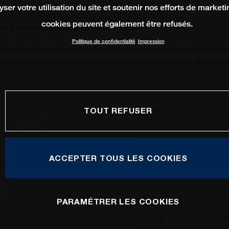
yser votre utilisation du site et soutenir nos efforts de marketi
cookies peuvent également être refusés.
ts or refer to the components manufacturer manual.
Politique de confidentialité
Impression
ead locking compound to remain in place and avoid from becoming loose. Always check i
oper tightness. Some examples are, suspension pivot screws, disc brake calipers, 6 bolt
TOUT REFUSER
ACCEPTER TOUS LES COOKIES
1
Ma
PARAMÉTRER LES COOKIES
2
Dr