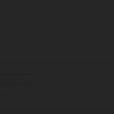
options contre supplément.
s vélos ne sont pas
dification. Veuillez tenir
ble.