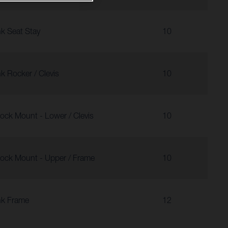
nk Seat Stay
10
nk Rocker / Clevis
10
ock Mount - Lower / Clevis
10
ock Mount - Upper / Frame
10
nk Frame
12