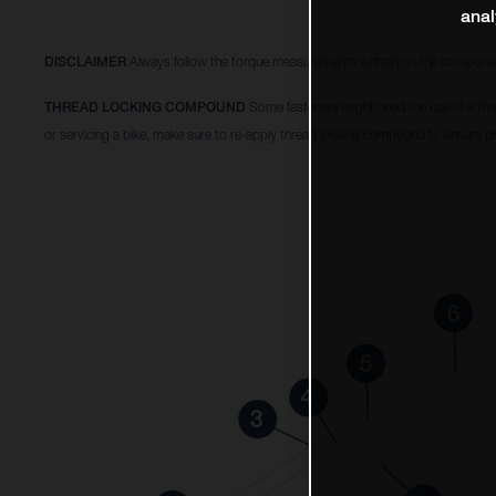
anal
DISCLAIMER
Always follow the torque measurements written on the componen
THREAD LOCKING COMPOUND
Some fasteners might need the use of a thr
or servicing a bike, make sure to re-apply thread locking compound to ensure pr