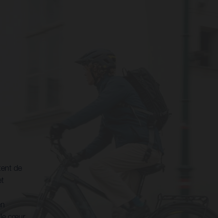
tent de
et
en
 le cœur