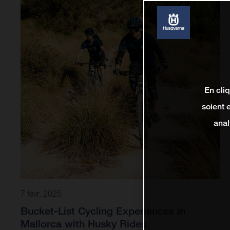
En cli
soient 
anal
7 févr. 2025
Bucket-List Cycling Experiences in
Mallorca with Husky Rides