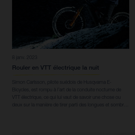
8 janv. 2023
Rouler en VTT électrique la nuit
Simon Carlsson, pilote suédois de Husqvarna E-
Bicycles, est rompu à l’art de la conduite nocturne de
VTT électrique, ce qui lui vaut de savoir une chose ou
deux sur la manière de tirer parti des longues et sombres
nuits d’hiver dans son pays natal, la Suède.