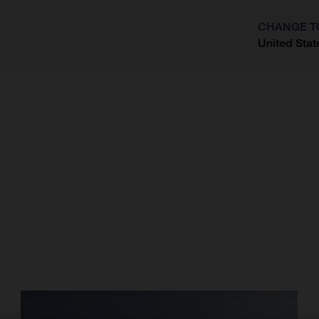
CHANGE T
United Stat
?