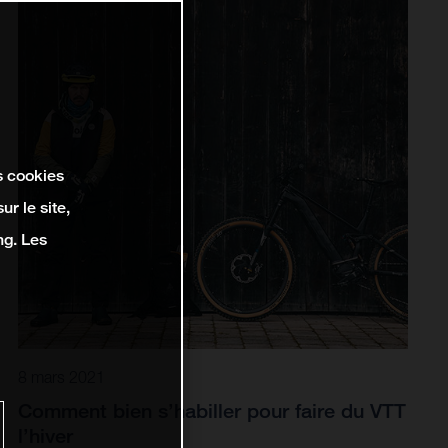
s cookies
r le site,
ng. Les
8 mars 2021
Comment bien s’habiller pour faire du VTT
l’hiver