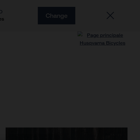
O
Change
es