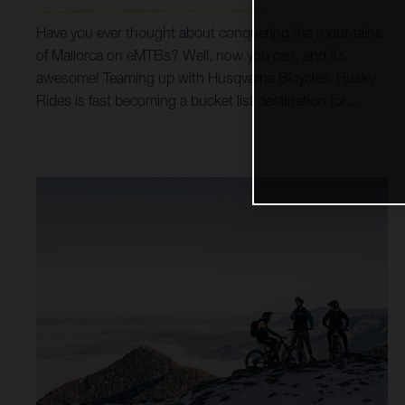
Have you ever thought about conquering the mountains
of Mallorca on eMTBs? Well, now you can, and it’s
awesome! Teaming up with Husqvarna Bicycles, Husky
Rides is fast becoming a bucket list destination for
mountain bike holidays and tours. Incredible trails,
breathtaking scenery, all possible on Husqvarna Hard
Cross and Mountain Cross bikes, coupled with options
for luxury accommodation, make for a trip of a life time.
By prioritising Husqvarna Bicycles as their choice of
eMTB, it’s helped Husky Rides open up a world of trails
and singletrack riding for all ages and abilities. Taking
customers from the beaches and shoreline of the
Mediterranean Sea, right up into the spectacular heights
of the surrounding Serra de Tramuntana mountains,
both the Hard Cross and Mountain Cross models make
it all possible.