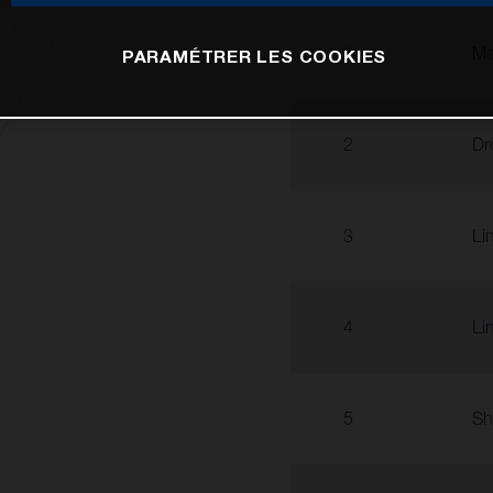
1
Ma
PARAMÉTRER LES COOKIES
2
Dr
3
Li
4
Li
5
Sh