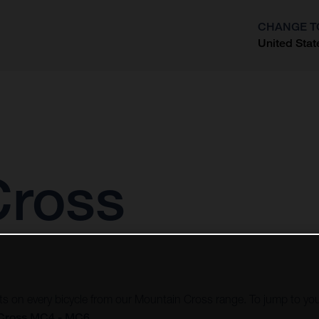
CHANGE T
United Stat
?
Cross
vots on every bicycle from our Mountain Cross range. To jump to you
Cross MC4 - MC6