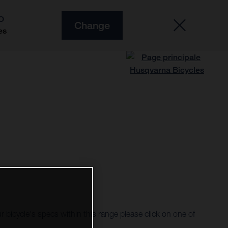
O
Change
es
r bicycle's specs within this range please click on one of