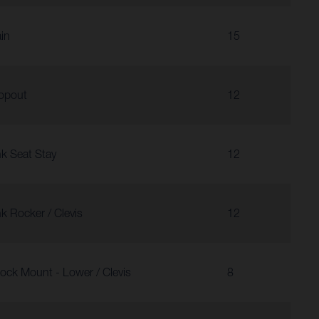
in
15
opout
12
nk Seat Stay
12
nk Rocker / Clevis
12
ock Mount - Lower / Clevis
8