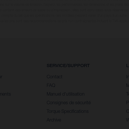
ions sur le volume de livraison, l’aspect, les performances, les dimensions et les poids de
 contenir des erreurs de saisie ou d'impression ; elles sont donc faites sous réserve de mo
compte du fait que les spécifications des modèles peuvent varier d'un pays à un autre.
ous les prix sont des recommandations de prix non contraignantes incluant la TVA applica
SERVICE/SUPPORT
L
ur
Contact
I
FAQ
M
ments
Manuel d'utilisation
T
Consignes de sécurité
P
Torque Specifications
C
Archive
W