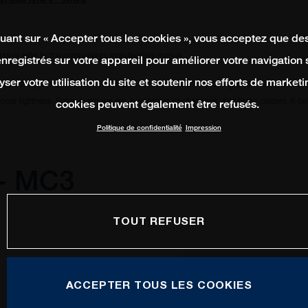
quant sur « Accepter tous les cookies », vous acceptez que de
ts or refer to the components manufacturer manual.
enregistrés sur votre appareil pour améliorer votre navigation su
yser votre utilisation du site et soutenir nos efforts de marketi
ead locking compound to remain in place and avoid from becoming loose. Always check i
oper tightness. Some examples are, suspension pivot screws, disc brake calipers, 6 bolt
cookies peuvent également être refusés.
Politique de confidentialité
Impression
 - MC3
TOUT REFUSER
ACCEPTER TOUS LES COOKIES