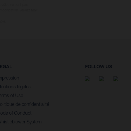
s vélos ne sont pas
dification. Veuillez tenir
ble.
EGAL
FOLLOW US
mpression
entions légales
erms of Use
olitique de confidentialité
ode of Conduct
histleblower System