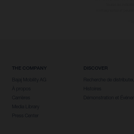
Toutes les indicat
contraignantes et peuvent
* T
THE COMPANY
DISCOVER
Bajaj Mobility AG
Recherche de distribute
À propos
Histoires
Carrières
Démonstration et Événe
Media Library
Press Center