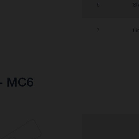
6
Sh
7
Li
 - MC6