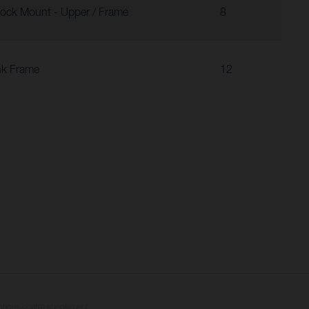
ock Mount - Upper / Frame
8
nk Frame
12
options contre supplément.