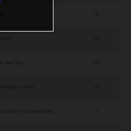
in
15
opout
10
nk Seat Stay
10
nk Rocker / Clevis
10
ock Mount - Lower / Clevis
10