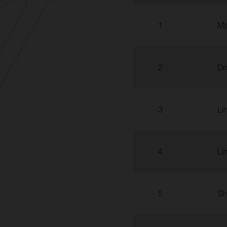
1
Ma
2
Dr
3
Li
4
Li
5
Sh