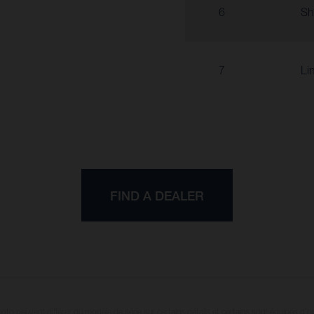
6
Sh
7
Li
FIND A DEALER
oto peuvent différer du modèle de série sur certains détails et certains sont équipés d’