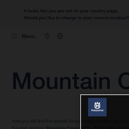
It looks like you are not on your country page.
Would you like to change to your current location
Menu
Mountain 
Here you will find the specific torque specs for the main pi
the next options:
Mountain Cross MC1 - MC3
,
Mountain 