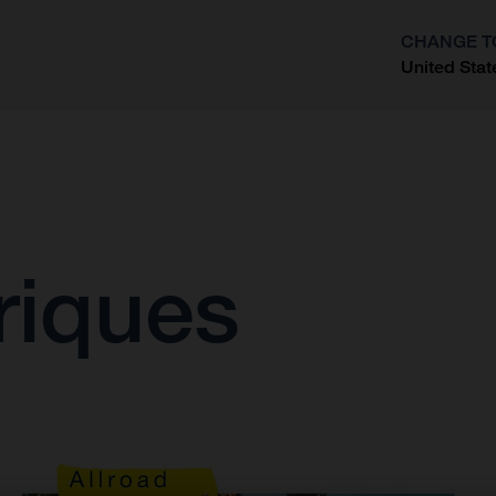
CHANGE T
United Stat
?
riques