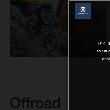
En cli
soient 
anal
Offroad