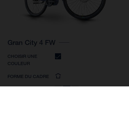
Gran City 4 FW
CHOISIR UNE
COULEUR
FORME DU CADRE
TAILLE DE L'IMAGE
S
M
L
TAILLE DES ROUES
28"/622MM