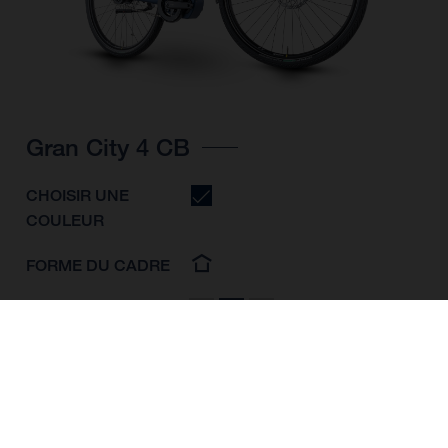
Gran City 4 CB
CHOISIR UNE
COULEUR
FORME DU CADRE
TAILLE DE L'IMAGE
S
M
L
TAILLE DES ROUES
28"/622MM