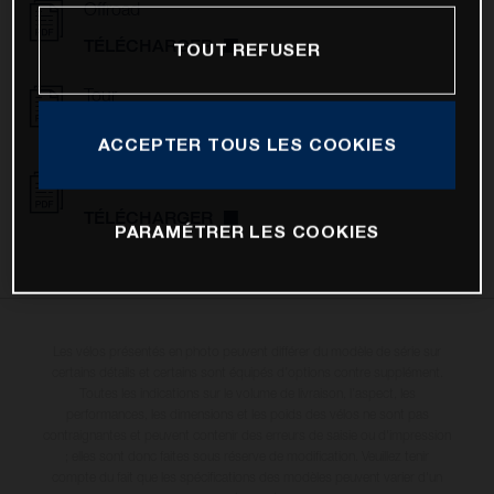
Offroad
TÉLÉCHARGER
TOUT REFUSER
Tour
TÉLÉCHARGER
ACCEPTER TOUS LES COOKIES
Urban
TÉLÉCHARGER
PARAMÉTRER LES COOKIES
Les vélos présentés en photo peuvent différer du modèle de série sur
certains détails et certains sont équipés d’options contre supplément.
Toutes les indications sur le volume de livraison, l’aspect, les
performances, les dimensions et les poids des vélos ne sont pas
contraignantes et peuvent contenir des erreurs de saisie ou d'impression
; elles sont donc faites sous réserve de modification. Veuillez tenir
compte du fait que les spécifications des modèles peuvent varier d'un