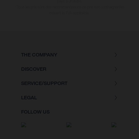
pays à un autre.
* Tous les prix sont des recommandations de prix non contraignantes
incluant la TVA applicable.
THE COMPANY
DISCOVER
SERVICE/SUPPORT
LEGAL
FOLLOW US